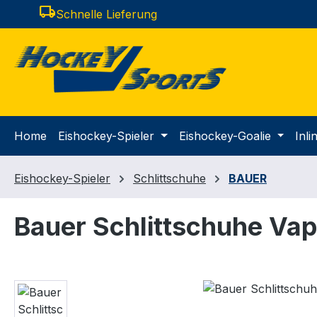
local_shipping
Schnelle Lieferung
m Hauptinhalt springen
Zur Suche springen
Zur Hauptnavigation springen
Home
Eishockey-Spieler
Eishockey-Goalie
Inl
Eishockey-Spieler
Schlittschuhe
BAUER
Bauer Schlittschuhe Vap
Bildergalerie überspringen