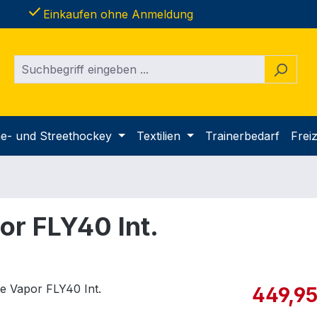
done
Einkaufen ohne Anmeldung
ine- und Streethockey
Textilien
Trainerbedarf
Freiz
or FLY40 Int.
Verkaufspre
449,95