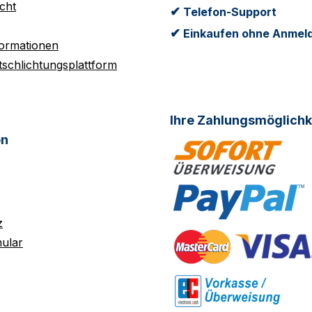
cht
✔
Telefon-Support
✔
Einkaufen ohne Anmel
formationen
tschlichtungsplattform
Ihre Zahlungsmöglichk
on
z
ular