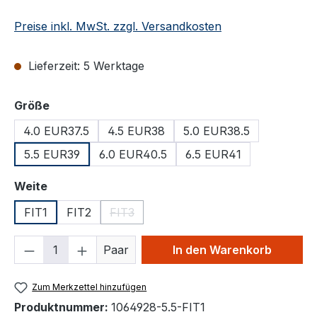
Preise inkl. MwSt. zzgl. Versandkosten
Lieferzeit: 5 Werktage
auswählen
Größe
4.0 EUR37.5
4.5 EUR38
5.0 EUR38.5
5.5 EUR39
6.0 EUR40.5
6.5 EUR41
auswählen
Weite
FIT1
FIT2
FIT3
(Diese Option ist zurzeit nicht verfügbar.)
Produkt Anzahl: Gib den gewünschten We
Paar
In den Warenkorb
Zum Merkzettel hinzufügen
Produktnummer:
1064928-5.5-FIT1