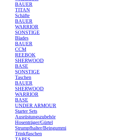
BAUER
TITAN
Schäfte
BAUER
WARRIOR
SONSTIGE
Blades
BAUER
CCM
REEBOK
SHERWOOD
BASE
SONSTIGE
Taschen
BAUER
SHERWOOD
WARRIOR
BASE
UNDER ARMOUR
Starter Sets
Ausrüstungszubehör
Hosenträger/Gürtel
Strumpfhalter/Beingummi
Trinkflaschen
TAPES