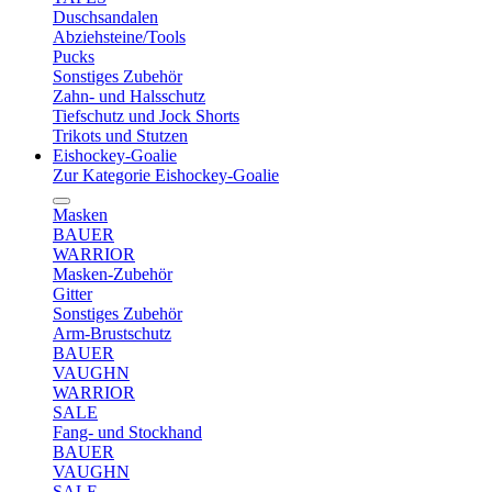
Duschsandalen
Abziehsteine/Tools
Pucks
Sonstiges Zubehör
Zahn- und Halsschutz
Tiefschutz und Jock Shorts
Trikots und Stutzen
Eishockey-Goalie
Zur Kategorie Eishockey-Goalie
Masken
BAUER
WARRIOR
Masken-Zubehör
Gitter
Sonstiges Zubehör
Arm-Brustschutz
BAUER
VAUGHN
WARRIOR
SALE
Fang- und Stockhand
BAUER
VAUGHN
SALE