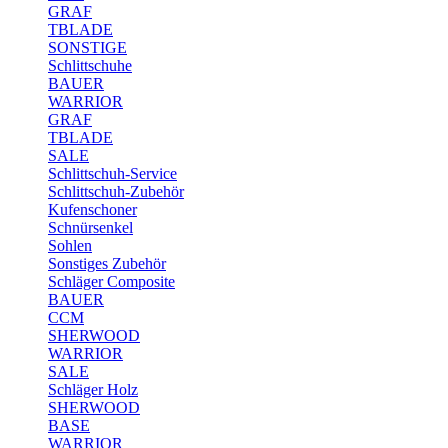
GRAF
TBLADE
SONSTIGE
Schlittschuhe
BAUER
WARRIOR
GRAF
TBLADE
SALE
Schlittschuh-Service
Schlittschuh-Zubehör
Kufenschoner
Schnürsenkel
Sohlen
Sonstiges Zubehör
Schläger Composite
BAUER
CCM
SHERWOOD
WARRIOR
SALE
Schläger Holz
SHERWOOD
BASE
WARRIOR