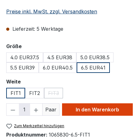
Preise inkl. MwSt. zzgl. Versandkosten
Lieferzeit: 5 Werktage
auswählen
Größe
4.0 EUR37.5
4.5 EUR38
5.0 EUR38.5
5.5 EUR39
6.0 EUR40.5
6.5 EUR41
auswählen
Weite
FIT1
FIT2
FIT3
(Diese Option ist zurzeit nicht verfügbar.)
Produkt Anzahl: Gib den gewünschten We
Paar
In den Warenkorb
Zum Merkzettel hinzufügen
Produktnummer:
1065830-6.5-FIT1