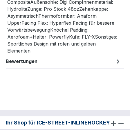
CompositeAußensohle: Digi CompInnenmaterial:
HydroliteZunge: Pro Stock 48ozZehenkappe:
AsymmetrischThermoformbar: Anaform
UpperFacing Flex: Hyperflex Facing für bessere
VorwärtsbewegungKnöchel Padding:
Aerofoam+Halter: PowerflyKufe: FLY-XSonstiges:
Sportliches Design mit roten und gelben
Elementen
Bewertungen
Ihr Shop für ICE-STREET-INLINEHOCKEY