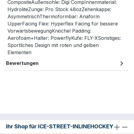
CompositeAußensohle: Digi CompInnenmaterial:
HydroliteZunge: Pro Stock 48ozZehenkappe:
AsymmetrischThermoformbar: Anaform
UpperFacing Flex: Hyperflex Facing für bessere
VorwärtsbewegungKnöchel Padding:
Aerofoam+Halter: PowerflyKufe: FLY-XSonstiges:
Sportliches Design mit roten und gelben
Elementen
Bewertungen
Ihr Shop für ICE-STREET-INLINEHOCKEY