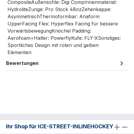
CompositeAußensohle: Digi CompInnenmaterial:
HydroliteZunge: Pro Stock 48ozZehenkappe:
AsymmetrischThermoformbar: Anaform
UpperFacing Flex: Hyperflex Facing für bessere
VorwärtsbewegungKnöchel Padding:
Aerofoam+Halter: PowerflyKufe: FLY-XSonstiges:
Sportliches Design mit roten und gelben
Elementen
Bewertungen
Ihr Shop für ICE-STREET-INLINEHOCKEY