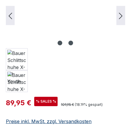
Verkaufspreis:
89,95 €
% SALES %
Regulärer Preis:
109,95 €
(18.19% gespart)
Preise inkl. MwSt. zzgl. Versandkosten