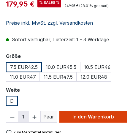
Verkaufspreis:
179,95 €
% SALES %
Regulärer Preis:
249,95 €
(28.01% gespart)
Preise inkl. MwSt. zzgl. Versandkosten
Sofort verfügbar, Lieferzeit: 1 - 3 Werktage
auswählen
Größe
7.5 EUR42.5
10.0 EUR45.5
10.5 EUR46
11.0 EUR47
11.5 EUR47.5
12.0 EUR48
auswählen
Weite
D
Produkt Anzahl: Gib den gewünschten We
Paar
In den Warenkorb
Zum Merkzettel hinzufügen