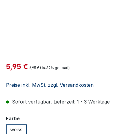
Verkaufspreis:
5,95 €
Regulärer Preis:
6,95 €
(14.39% gespart)
Preise inkl. MwSt. zzgl. Versandkosten
Sofort verfügbar, Lieferzeit: 1 - 3 Werktage
auswählen
Farbe
weiss