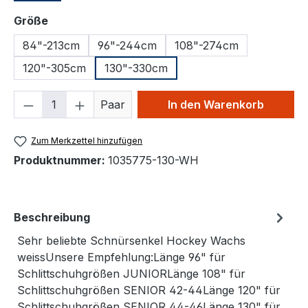
auswählen
Größe
84"-213cm
96"-244cm
108"-274cm
120"-305cm
130"-330cm
Produkt Anzahl: Gib den gewünschten We
Paar
In den Warenkorb
Zum Merkzettel hinzufügen
Produktnummer:
1035775-130-WH
Beschreibung
Sehr beliebte Schnürsenkel Hockey Wachs
weissUnsere Empfehlung:Länge 96" für
Schlittschuhgrößen JUNIORLänge 108" für
Schlittschuhgrößen SENIOR 42-44Länge 120" für
Schlittschuhgrößen SENIOR 44-46Länge 130" für