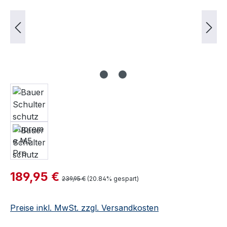
Verkaufspreis:
189,95 €
Regulärer Preis:
239,95 €
(20.84% gespart)
Preise inkl. MwSt. zzgl. Versandkosten