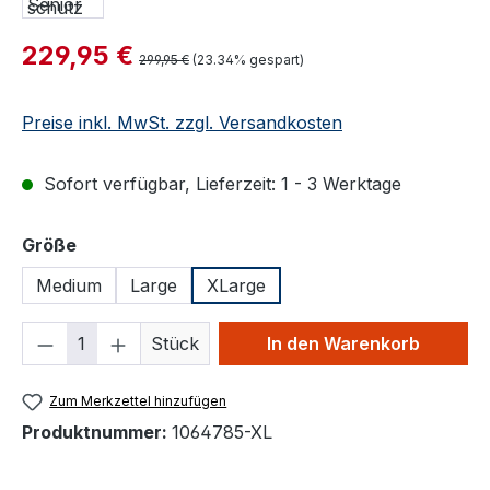
Verkaufspreis:
229,95 €
Regulärer Preis:
299,95 €
(23.34% gespart)
Preise inkl. MwSt. zzgl. Versandkosten
Sofort verfügbar, Lieferzeit: 1 - 3 Werktage
auswählen
Größe
Medium
Large
XLarge
Produkt Anzahl: Gib den gewünschten We
Stück
In den Warenkorb
Zum Merkzettel hinzufügen
Produktnummer:
1064785-XL