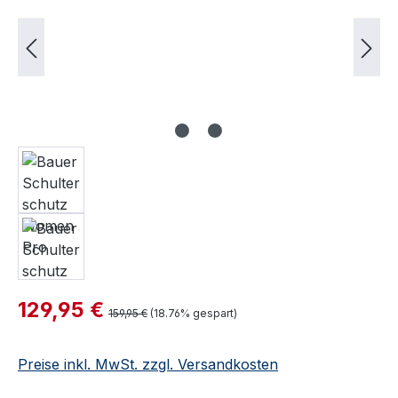
Verkaufspreis:
129,95 €
Regulärer Preis:
159,95 €
(18.76% gespart)
Preise inkl. MwSt. zzgl. Versandkosten