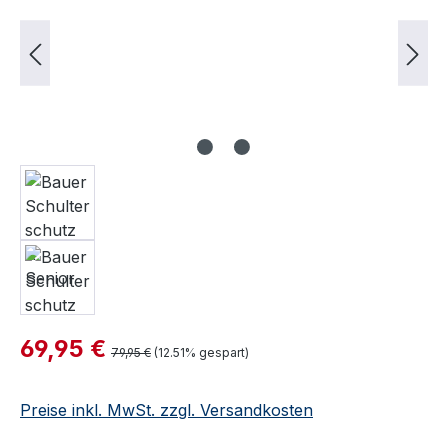
Verkaufspreis:
69,95 €
Regulärer Preis:
79,95 €
(12.51% gespart)
Preise inkl. MwSt. zzgl. Versandkosten