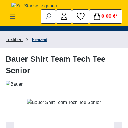
Zum Hauptinhalt springen
0,00 €*
Textilien
Freizeit
Bauer Shirt Team Tech Tee
Senior
Bildergalerie überspringen