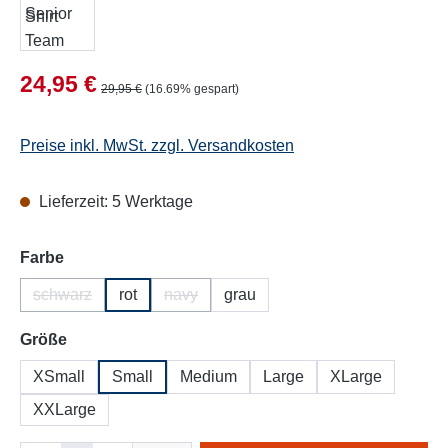
Verkaufspreis:
24,95 €
Regulärer Preis:
29,95 €
(16.69% gespart)
Preise inkl. MwSt. zzgl. Versandkosten
Lieferzeit: 5 Werktage
auswählen
Farbe
schwarz
rot
navy
grau
(Diese Option ist zurzeit nicht verfügbar.)
(Diese Option ist zurzeit nicht verfügbar.)
auswählen
Größe
XSmall
Small
Medium
Large
XLarge
XXLarge