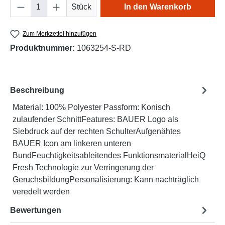
Produkt Anzahl: Gib den gewünschten Wert e
Stück
In den Warenkorb
Zum Merkzettel hinzufügen
Produktnummer:
1063254-S-RD
Beschreibung
Material: 100% Polyester Passform: Konisch
zulaufender SchnittFeatures: BAUER Logo als
Siebdruck auf der rechten SchulterAufgenähtes
BAUER Icon am linkeren unteren
BundFeuchtigkeitsableitendes FunktionsmaterialHeiQ
Fresh Technologie zur Verringerung der
GeruchsbildungPersonalisierung: Kann nachträglich
veredelt werden
Bewertungen