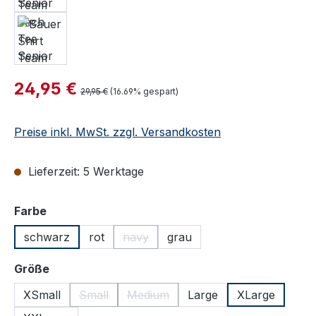
Verkaufspreis:
24,95 €
Regulärer Preis:
29,95 €
(16.69% gespart)
Preise inkl. MwSt. zzgl. Versandkosten
Lieferzeit: 5 Werktage
auswählen
Farbe
schwarz
rot
navy
grau
(Diese Option ist zurzeit nicht verfügba
auswählen
Größe
XSmall
Small
Medium
Large
XLarge
(Diese Option ist zurzeit nicht verfügbar.)
(Diese Option ist zurzeit nicht verfüg