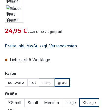
Verkaufspreis:
24,95 €
Regulärer Preis:
29,95 €
(16.69% gespart)
Preise inkl. MwSt. zzgl. Versandkosten
Lieferzeit: 5 Werktage
auswählen
Farbe
schwarz
rot
navy
grau
(Diese Option ist zurzeit nicht verfügbar
auswählen
Größe
XSmall
Small
Medium
Large
XLarge