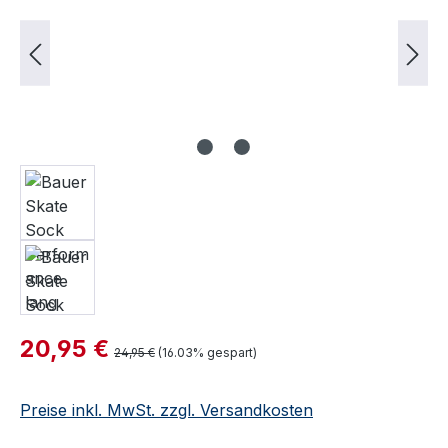
Verkaufspreis:
20,95 €
Regulärer Preis:
24,95 €
(16.03% gespart)
Preise inkl. MwSt. zzgl. Versandkosten