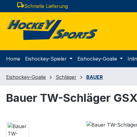
local_shipping
Schnelle Lieferung
m Hauptinhalt springen
Zur Suche springen
Zur Hauptnavigation springen
Home
Eishockey-Spieler
Eishockey-Goalie
Inl
Eishockey-Goalie
Schläger
BAUER
Bauer TW-Schläger GSX
Bildergalerie überspringen