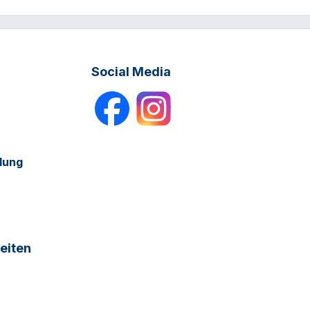
Social Media
dung
eiten