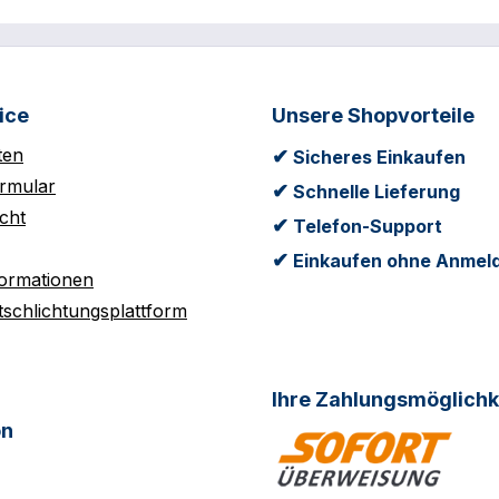
ice
Unsere Shopvorteile
ten
✔
Sicheres Einkaufen
rmular
✔
Schnelle Lieferung
cht
✔
Telefon-Support
✔
Einkaufen ohne Anmel
formationen
tschlichtungsplattform
Ihre Zahlungsmöglichk
on