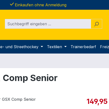
done
Einkaufen ohne Anmeldung
ine- und Streethockey
Textilien
Trainerbedarf
Freiz
 Comp Senior
Verkaufspre
149,95