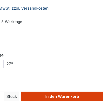
. MwSt. zzgl. Versandkosten
: 5 Werktage
swählen
auswählen
ge
"
27"
hlen
 Anzahl: Gib den gewünschten Wert ein 
Stück
In den Warenkorb