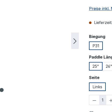
Preise inkl
Lieferzeit
au
Biegung
P31
Paddle Län
25"
26
auswä
Seite
Links
Produkt