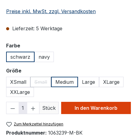
Preise inkl. MwSt. zzgl. Versandkosten
Lieferzeit: 5 Werktage
auswählen
Farbe
schwarz
navy
auswählen
Größe
XSmall
Small
Medium
Large
XLarge
(Diese Option ist zurzeit nicht verfügbar.)
XXLarge
Produkt Anzahl: Gib den gewünschten We
Stück
In den Warenkorb
Zum Merkzettel hinzufügen
Produktnummer:
1063239-M-BK