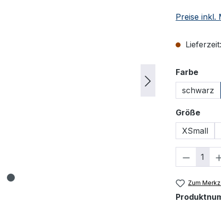
Preise inkl
Lieferzeit
ausw
Farbe
schwarz
ausw
Größe
XSmall
Produkt
Zum Merkze
Produktnu