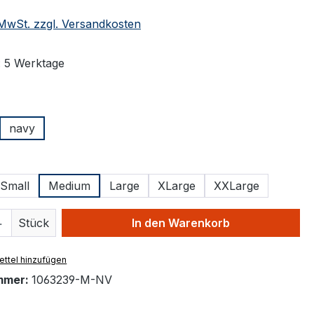
. MwSt. zzgl. Versandkosten
: 5 Werktage
ählen
navy
ählen
Small
Medium
Large
XLarge
XXLarge
 Anzahl: Gib den gewünschten Wert ein 
Stück
In den Warenkorb
ttel hinzufügen
mmer:
1063239-M-NV