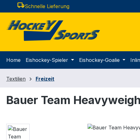
local_shipping
Schnelle Lieferung
m Hauptinhalt springen
Zur Suche springen
Zur Hauptnavigation springen
Home
Eishockey-Spieler
Eishockey-Goalie
Inl
Textilien
Freizeit
Bauer Team Heavyweight
Bildergalerie überspringen