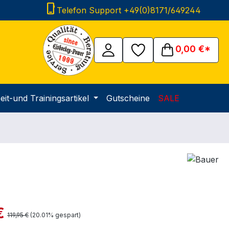
phone_iphone
Telefon Support +49(0)8171/649244
0,00 €*
eit-und Trainingsartikel
Gutscheine
SALE
is:
€
Regulärer Preis:
119,95 €
(20.01% gespart)