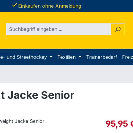
done
Einkaufen ohne Anmeldung
ine- und Streethockey
Textilien
Trainerbedarf
Freiz
 Jacke Senior
Verkaufspre
95,95 