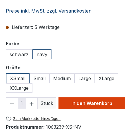
Preise inkl. MwSt. zzgl. Versandkosten
Lieferzeit: 5 Werktage
auswählen
Farbe
schwarz
navy
auswählen
Größe
XSmall
Small
Medium
Large
XLarge
XXLarge
Produkt Anzahl: Gib den gewünschten We
Stück
In den Warenkorb
Zum Merkzettel hinzufügen
Produktnummer:
1063239-XS-NV