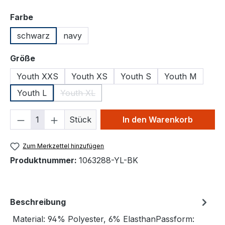
auswählen
Farbe
schwarz
navy
auswählen
Größe
Youth XXS
Youth XS
Youth S
Youth M
Youth L
Youth XL
(Diese Option ist zurzeit nicht verfügbar.)
Produkt Anzahl: Gib den gewünschten We
Stück
In den Warenkorb
Zum Merkzettel hinzufügen
Produktnummer:
1063288-YL-BK
Beschreibung
Material: 94% Polyester, 6% ElasthanPassform: