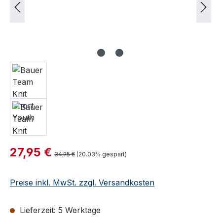
Verkaufspreis:
27,95 €
Regulärer Preis:
34,95 €
(20.03% gespart)
Preise inkl. MwSt. zzgl. Versandkosten
Lieferzeit: 5 Werktage