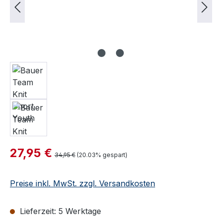
Verkaufspreis:
27,95 €
Regulärer Preis:
34,95 €
(20.03% gespart)
Preise inkl. MwSt. zzgl. Versandkosten
Lieferzeit: 5 Werktage