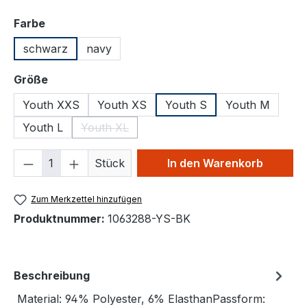
auswählen
Farbe
schwarz
navy
auswählen
Größe
Youth XXS
Youth XS
Youth S
Youth M
Youth L
Youth XL
(Diese Option ist zurzeit nicht verfügbar.)
Produkt Anzahl: Gib den gewünschten We
Stück
In den Warenkorb
Zum Merkzettel hinzufügen
Produktnummer:
1063288-YS-BK
Beschreibung
Material: 94% Polyester, 6% ElasthanPassform: