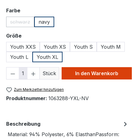
auswählen
Farbe
schwarz
navy
(Diese Option ist zurzeit nicht verfügbar.)
auswählen
Größe
Youth XXS
Youth XS
Youth S
Youth M
Youth L
Youth XL
Produkt Anzahl: Gib den gewünschten We
Stück
In den Warenkorb
Zum Merkzettel hinzufügen
Produktnummer:
1063288-YXL-NV
Beschreibung
Material: 94% Polyester, 6% ElasthanPassform: