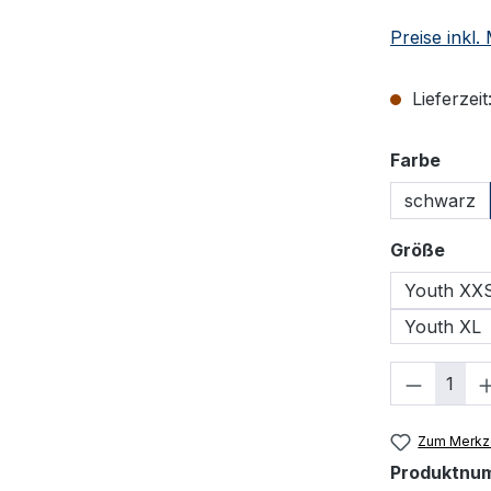
Preise inkl
Lieferzeit
ausw
Farbe
schwarz
ausw
Größe
Youth XX
Youth XL
Produkt
Zum Merkze
Produktnu