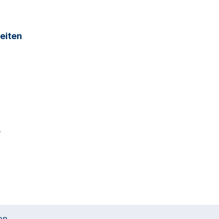
eiten
en