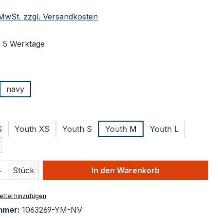
. MwSt. zzgl. Versandkosten
: 5 Werktage
ählen
navy
ählen
S
Youth XS
Youth S
Youth M
Youth L
 Anzahl: Gib den gewünschten Wert ein 
Stück
In den Warenkorb
ttel hinzufügen
mmer:
1063269-YM-NV