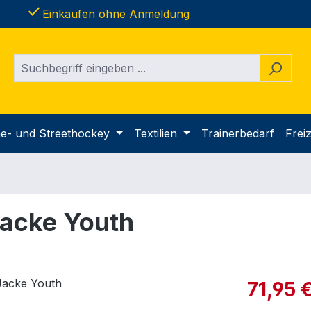
done
Einkaufen ohne Anmeldung
ine- und Streethockey
Textilien
Trainerbedarf
Freiz
acke Youth
Verkaufspre
71,95 