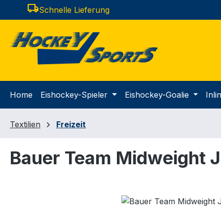
local_shipping
Schnelle Lieferung
m Hauptinhalt springen
Zur Suche springen
Zur Hauptnavigation springen
Home
Eishockey-Spieler
Eishockey-Goalie
Inl
Textilien
Freizeit
Bauer Team Midweight J
Bildergalerie überspringen