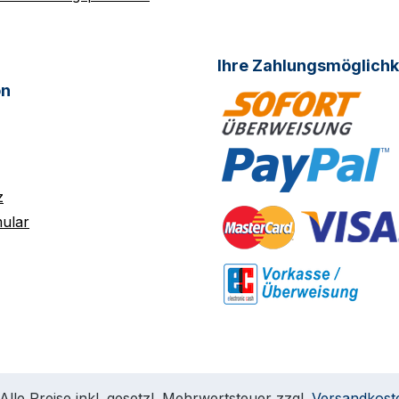
Ihre Zahlungsmöglichk
on
z
ular
Alle Preise inkl. gesetzl. Mehrwertsteuer zzgl.
Versandkost