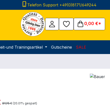
phone_iphone
Telefon Support +49(0)8171/649244
0,00 €*
eit-und Trainingsartikel
Gutscheine
SALE
is:
€
Regulärer Preis:
89,95 €
(20.01% gespart)