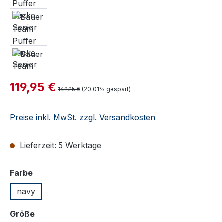
Verkaufspreis:
119,95 €
Regulärer Preis:
149,95 €
(20.01% gespart)
Preise inkl. MwSt. zzgl. Versandkosten
Lieferzeit: 5 Werktage
auswählen
Farbe
navy
auswählen
Größe