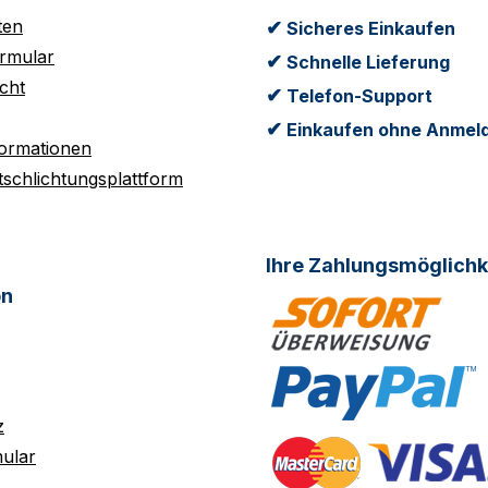
ten
✔
Sicheres Einkaufen
rmular
✔
Schnelle Lieferung
cht
✔
Telefon-Support
✔
Einkaufen ohne Anmel
formationen
tschlichtungsplattform
Ihre Zahlungsmöglichk
on
z
ular