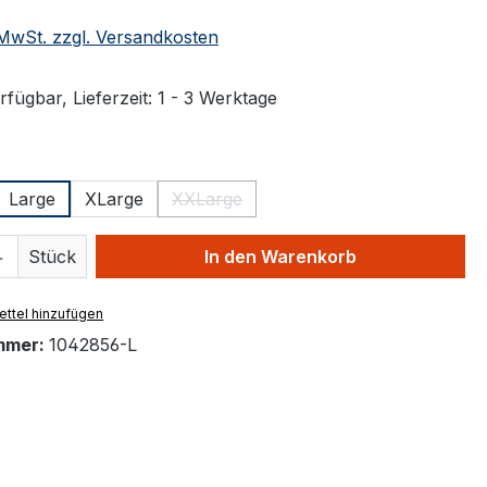
. MwSt. zzgl. Versandkosten
fügbar, Lieferzeit: 1 - 3 Werktage
ählen
Large
XLarge
XXLarge
(Diese Option ist zurzeit nicht verfügbar
 Anzahl: Gib den gewünschten Wert ein 
Stück
In den Warenkorb
ttel hinzufügen
mmer:
1042856-L