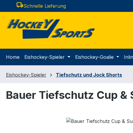
local_shipping
Schnelle Lieferung
m Hauptinhalt springen
Zur Suche springen
Zur Hauptnavigation springen
Home
Eishockey-Spieler
Eishockey-Goalie
Inl
Eishockey-Spieler
Tiefschutz und Jock Shorts
Bauer Tiefschutz Cup & 
Bildergalerie überspringen