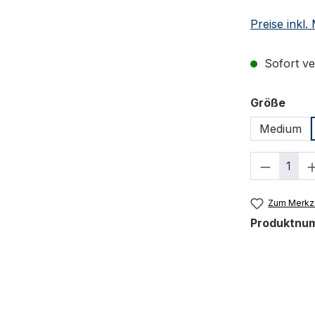
Preise inkl
Sofort ver
ausw
Größe
Medium
Produkt
Zum Merkze
Produktnu