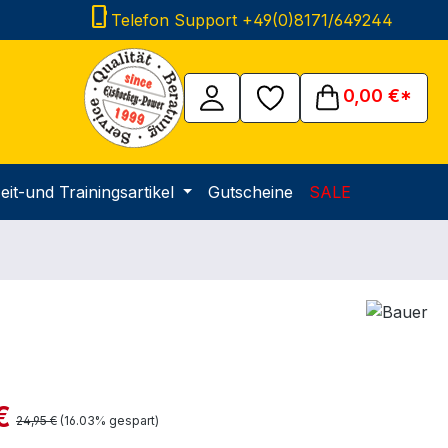
phone_iphone
Telefon Support +49(0)8171/649244
0,00 €*
eit-und Trainingsartikel
Gutscheine
SALE
is:
€
Regulärer Preis:
24,95 €
(16.03% gespart)