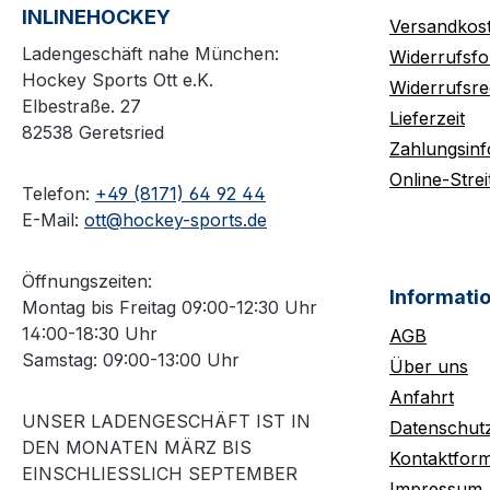
INLINEHOCKEY
Versandkos
Ladengeschäft nahe München:
Widerrufsfo
Hockey Sports Ott e.K.
Widerrufsre
Elbestraße. 27
Lieferzeit
82538 Geretsried
Zahlungsin
Online-Strei
Telefon:
+49 (8171) 64 92 44
E-Mail:
ott@hockey-sports.de
Öffnungszeiten:
Informati
Montag bis Freitag 09:00-12:30 Uhr
14:00-18:30 Uhr
AGB
Samstag: 09:00-13:00 Uhr
Über uns
Anfahrt
UNSER LADENGESCHÄFT IST IN
Datenschut
DEN MONATEN MÄRZ BIS
Kontaktform
EINSCHLIESSLICH SEPTEMBER M
Impressum