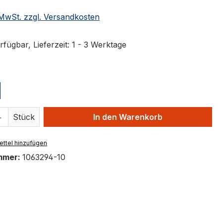
. MwSt. zzgl. Versandkosten
fügbar, Lieferzeit: 1 - 3 Werktage
ählen
 Anzahl: Gib den gewünschten Wert ein 
Stück
In den Warenkorb
ttel hinzufügen
mmer:
1063294-10