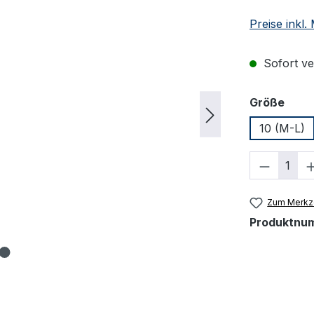
Preise inkl
Sofort ver
ausw
Größe
10 (M-L)
Produkt
Zum Merkze
Produktnu