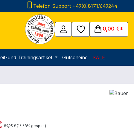
phone_iphone
Telefon Support +49(0)8171/649244
0,00 €*
eit-und Trainingsartikel
Gutscheine
SALE
is:
€
Regulärer Preis:
89,95 €
(16.68% gespart)