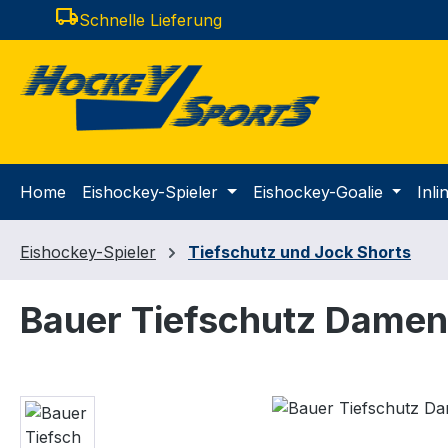
local_shipping
Schnelle Lieferung
m Hauptinhalt springen
Zur Suche springen
Zur Hauptnavigation springen
Home
Eishockey-Spieler
Eishockey-Goalie
Inl
Eishockey-Spieler
Tiefschutz und Jock Shorts
Bauer Tiefschutz Damen 
Bildergalerie überspringen