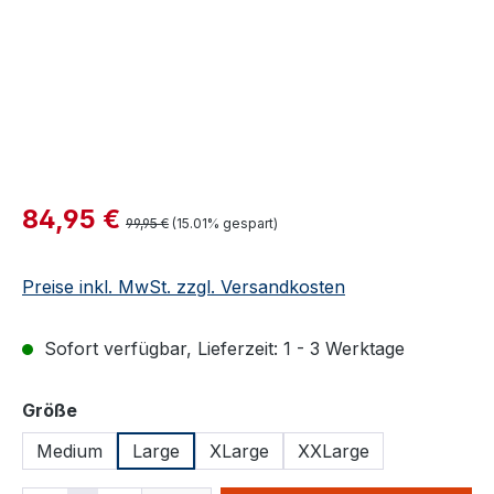
Verkaufspreis:
84,95 €
Regulärer Preis:
99,95 €
(15.01% gespart)
Preise inkl. MwSt. zzgl. Versandkosten
Sofort verfügbar, Lieferzeit: 1 - 3 Werktage
auswählen
Größe
Medium
Large
XLarge
XXLarge