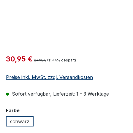
Verkaufspreis:
30,95 €
Regulärer Preis:
34,95 €
(11.44% gespart)
Preise inkl. MwSt. zzgl. Versandkosten
Sofort verfügbar, Lieferzeit: 1 - 3 Werktage
auswählen
Farbe
schwarz