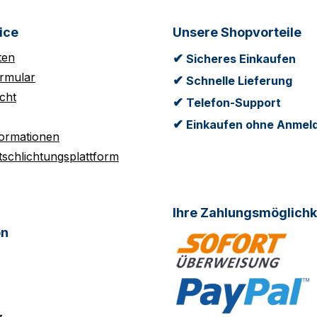
ice
Unsere Shopvorteile
ten
✔
Sicheres Einkaufen
rmular
✔
Schnelle Lieferung
cht
✔
Telefon-Support
✔
Einkaufen ohne Anmel
formationen
tschlichtungsplattform
Ihre Zahlungsmöglichk
on