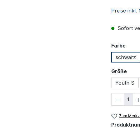
Preise inkl
Sofort ver
ausw
Farbe
schwarz
ausw
Größe
Youth S
Produkt
Zum Merkze
Produktnu