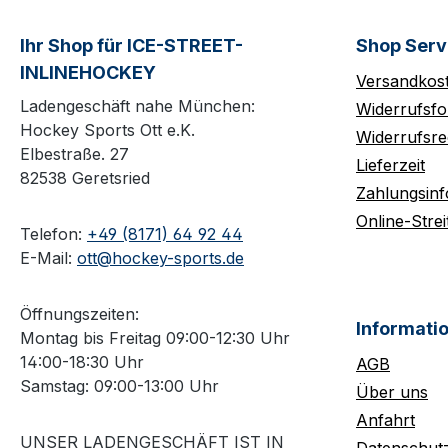
Ihr Shop für ICE-STREET-
Shop Serv
INLINEHOCKEY
Versandkos
Ladengeschäft nahe München:
Widerrufsfo
Hockey Sports Ott e.K.
Widerrufsre
Elbestraße. 27
Lieferzeit
82538 Geretsried
Zahlungsin
Online-Strei
Telefon:
+49 (8171) 64 92 44
E-Mail:
ott@hockey-sports.de
Öffnungszeiten:
Informati
Montag bis Freitag 09:00-12:30 Uhr
14:00-18:30 Uhr
AGB
Samstag: 09:00-13:00 Uhr
Über uns
Anfahrt
UNSER LADENGESCHÄFT IST IN