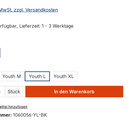
. MwSt. zzgl. Versandkosten
fügbar, Lieferzeit: 1 - 3 Werktage
ählen
ählen
Youth M
Youth L
Youth XL
 Anzahl: Gib den gewünschten Wert ein 
Stück
In den Warenkorb
ttel hinzufügen
mmer:
1060056-YL-BK