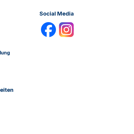
Social Media
dung
eiten