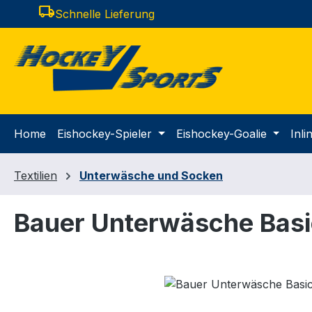
local_shipping
Schnelle Lieferung
m Hauptinhalt springen
Zur Suche springen
Zur Hauptnavigation springen
Home
Eishockey-Spieler
Eishockey-Goalie
Inl
Textilien
Unterwäsche und Socken
Bauer Unterwäsche Basi
Bildergalerie überspringen