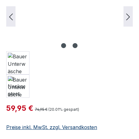
Verkaufspreis:
59,95 €
Regulärer Preis:
74,95 €
(20.01% gespart)
Preise inkl. MwSt. zzgl. Versandkosten