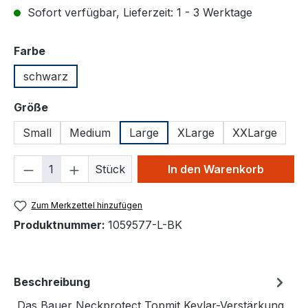
Sofort verfügbar, Lieferzeit: 1 - 3 Werktage
auswählen
Farbe
schwarz
auswählen
Größe
Small
Medium
Large
XLarge
XXLarge
Produkt Anzahl: Gib den gewünschten We
Stück
In den Warenkorb
Zum Merkzettel hinzufügen
Produktnummer:
1059577-L-BK
Beschreibung
Das Bauer Neckprotect Topmit Kevlar-Verstärkung