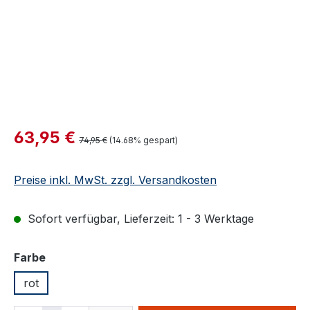
Verkaufspreis:
63,95 €
Regulärer Preis:
74,95 €
(14.68% gespart)
Preise inkl. MwSt. zzgl. Versandkosten
Sofort verfügbar, Lieferzeit: 1 - 3 Werktage
auswählen
Farbe
rot