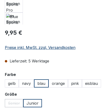
Regulärer Preis:
9,95 €
Preise inkl. MwSt. zzgl. Versandkosten
Lieferzeit: 5 Werktage
auswählen
Farbe
gelb
navy
blau
orange
pink
eisblau
auswählen
Größe
Senior
Junior
(Diese Option ist zurzeit nicht verfügbar.)