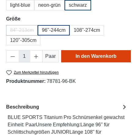
light-blue
neon-grün
schwarz
auswählen
Größe
84"-213cm
96"-244cm
108"-274cm
(Diese Option ist zurzeit nicht verfügbar.)
120"-305cm
Produkt Anzahl: Gib den gewünschten Wert e
Paar
In den Warenkorb
Zum Merkzettel hinzufügen
Produktnummer:
78781-96-BK
Beschreibung
BLUE SPORTS Titanium Pro Schnürsenkel gewachst
Einheit: PaarUnsere Empfehlung:Länge 96" für
Schlittschuhgrößen JUNIORLänge 108" für