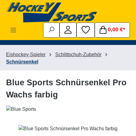
Zum Hauptinhalt springen
0,00 €*
Eishockey-Spieler
Schlittschuh-Zubehör
Schnürsenkel
Blue Sports Schnürsenkel Pro
Wachs farbig
Bildergalerie überspringen