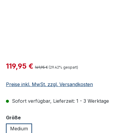
Verkaufspreis:
119,95 €
Regulärer Preis:
169,95 €
(29.42% gespart)
Preise inkl. MwSt. zzgl. Versandkosten
Sofort verfügbar, Lieferzeit: 1 - 3 Werktage
auswählen
Größe
Medium