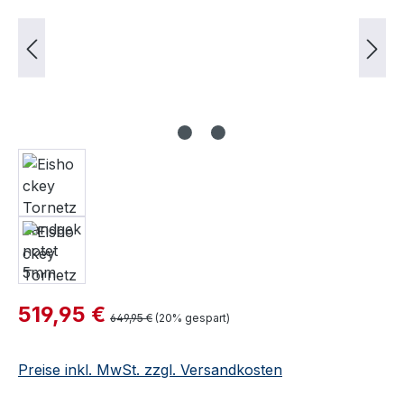
Verkaufspreis:
519,95 €
Regulärer Preis:
649,95 €
(20% gespart)
Preise inkl. MwSt. zzgl. Versandkosten