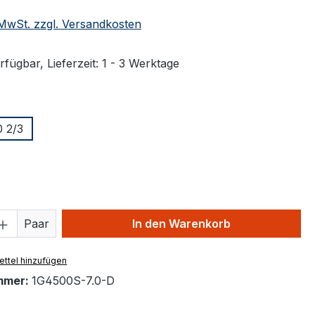
. MwSt. zzgl. Versandkosten
fügbar, Lieferzeit: 1 - 3 Werktage
ählen
 2/3
ählen
 Anzahl: Gib den gewünschten Wert ein 
Paar
In den Warenkorb
ttel hinzufügen
mmer:
1G4500S-7.0-D