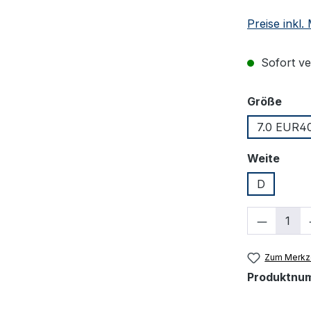
Preise inkl
Sofort ver
ausw
Größe
7.0 EUR40
ausw
Weite
D
Produkt
Zum Merkze
Produktnu