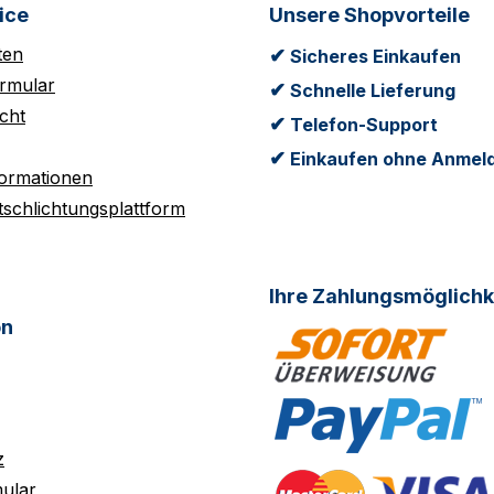
ice
Unsere Shopvorteile
ten
✔
Sicheres Einkaufen
rmular
✔
Schnelle Lieferung
cht
✔
Telefon-Support
✔
Einkaufen ohne Anmel
formationen
tschlichtungsplattform
Ihre Zahlungsmöglichk
on
z
ular