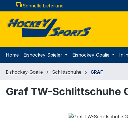
local_shipping
Schnelle Lieferung
m Hauptinhalt springen
Zur Suche springen
Zur Hauptnavigation springen
Home
Eishockey-Spieler
Eishockey-Goalie
Inl
Eishockey-Goalie
Schlittschuhe
GRAF
Graf TW-Schlittschuhe 
Bildergalerie überspringen