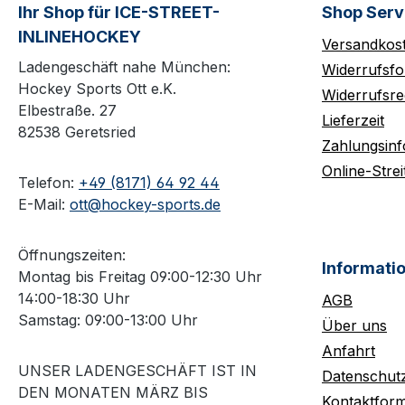
Ihr Shop für ICE-STREET-
Shop Serv
INLINEHOCKEY
Versandkos
Ladengeschäft nahe München:
Widerrufsfo
Hockey Sports Ott e.K.
Widerrufsre
Elbestraße. 27
Lieferzeit
82538 Geretsried
Zahlungsin
Online-Strei
Telefon:
+49 (8171) 64 92 44
E-Mail:
ott@hockey-sports.de
Öffnungszeiten:
Informati
Montag bis Freitag 09:00-12:30 Uhr
14:00-18:30 Uhr
AGB
Samstag: 09:00-13:00 Uhr
Über uns
Anfahrt
UNSER LADENGESCHÄFT IST IN
Datenschut
DEN MONATEN MÄRZ BIS
Kontaktform