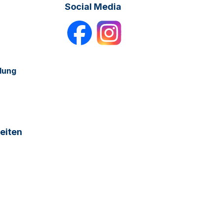
Social Media
dung
eiten