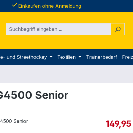
done
Einkaufen ohne Anmeldung
ine- und Streethockey
Textilien
Trainerbedarf
Freiz
G4500 Senior
Verkaufspre
149,95