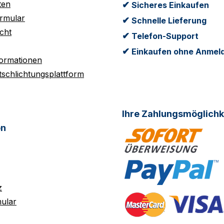
ten
✔
Sicheres Einkaufen
rmular
✔
Schnelle Lieferung
cht
✔
Telefon-Support
✔
Einkaufen ohne Anmel
formationen
tschlichtungsplattform
Ihre Zahlungsmöglichk
on
z
ular