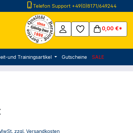
phone_iphone
Telefon Support +49(0)8171/649244
0,00 €*
eit-und Trainingsartikel
Gutscheine
SALE
eis:
€
. MwSt. zzgl. Versandkosten