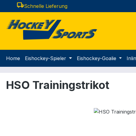
local_shipping
Schnelle Lieferung
m Hauptinhalt springen
Zur Suche springen
Zur Hauptnavigation springen
Home
Eishockey-Spieler
Eishockey-Goalie
Inl
HSO Trainingstrikot
Bildergalerie überspringen