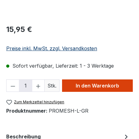
Regulärer Preis:
15,95 €
Preise inkl. MwSt. zzgl. Versandkosten
Sofort verfügbar, Lieferzeit: 1 - 3 Werktage
Produkt Anzahl: Gib den gewünschten We
Stk.
In den Warenkorb
Zum Merkzettel hinzufügen
Produktnummer:
PROMESH-L-GR
Beschreibung