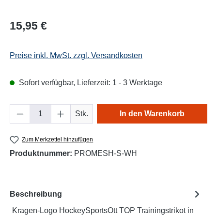
Regulärer Preis:
15,95 €
Preise inkl. MwSt. zzgl. Versandkosten
Sofort verfügbar, Lieferzeit: 1 - 3 Werktage
Produkt Anzahl: Gib den gewünschten Wert e
Stk.
In den Warenkorb
Zum Merkzettel hinzufügen
Produktnummer:
PROMESH-S-WH
Beschreibung
Kragen-Logo HockeySportsOtt TOP Trainingstrikot in