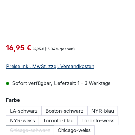
Verkaufspreis:
16,95 €
Regulärer Preis:
19,95 €
(15.04% gespart)
Preise inkl. MwSt. zzgl. Versandkosten
Sofort verfügbar, Lieferzeit: 1 - 3 Werktage
auswählen
Farbe
LA-schwarz
Boston-schwarz
NYR-blau
NYR-weiss
Toronto-blau
Toronto-weiss
Chicago-schwarz
Chicago-weiss
(Diese Option ist zurzeit nicht verfügbar.)