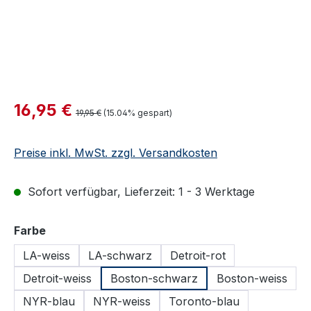
Verkaufspreis:
16,95 €
Regulärer Preis:
19,95 €
(15.04% gespart)
Preise inkl. MwSt. zzgl. Versandkosten
Sofort verfügbar, Lieferzeit: 1 - 3 Werktage
auswählen
Farbe
LA-weiss
LA-schwarz
Detroit-rot
Detroit-weiss
Boston-schwarz
Boston-weiss
NYR-blau
NYR-weiss
Toronto-blau