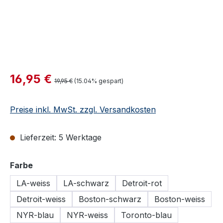
Verkaufspreis:
16,95 €
Regulärer Preis:
19,95 €
(15.04% gespart)
Preise inkl. MwSt. zzgl. Versandkosten
Lieferzeit: 5 Werktage
auswählen
Farbe
LA-weiss
LA-schwarz
Detroit-rot
Detroit-weiss
Boston-schwarz
Boston-weiss
NYR-blau
NYR-weiss
Toronto-blau