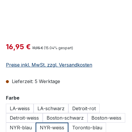
Verkaufspreis:
16,95 €
Regulärer Preis:
19,95 €
(15.04% gespart)
Preise inkl. MwSt. zzgl. Versandkosten
Lieferzeit: 5 Werktage
auswählen
Farbe
LA-weiss
LA-schwarz
Detroit-rot
Detroit-weiss
Boston-schwarz
Boston-weiss
NYR-blau
NYR-weiss
Toronto-blau