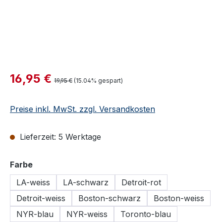
Verkaufspreis:
16,95 €
Regulärer Preis:
19,95 €
(15.04% gespart)
Preise inkl. MwSt. zzgl. Versandkosten
Lieferzeit: 5 Werktage
auswählen
Farbe
LA-weiss
LA-schwarz
Detroit-rot
Detroit-weiss
Boston-schwarz
Boston-weiss
NYR-blau
NYR-weiss
Toronto-blau