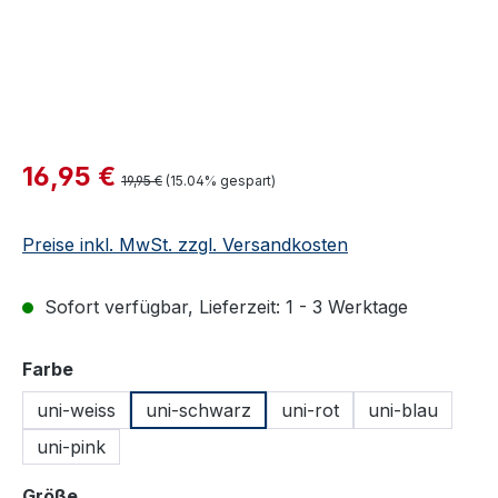
Verkaufspreis:
16,95 €
Regulärer Preis:
19,95 €
(15.04% gespart)
Preise inkl. MwSt. zzgl. Versandkosten
Sofort verfügbar, Lieferzeit: 1 - 3 Werktage
auswählen
Farbe
uni-weiss
uni-schwarz
uni-rot
uni-blau
uni-pink
auswählen
Größe