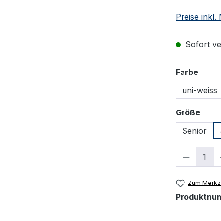
Preise inkl
Sofort ver
ausw
Farbe
uni-weiss
ausw
Größe
Senior
Produkt
Zum Merkze
Produktnu