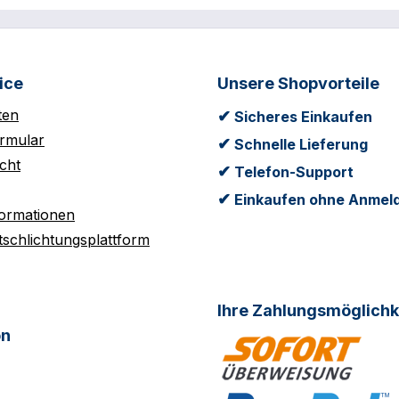
ice
Unsere Shopvorteile
ten
✔
Sicheres Einkaufen
rmular
✔
Schnelle Lieferung
cht
✔
Telefon-Support
✔
Einkaufen ohne Anmel
formationen
tschlichtungsplattform
Ihre Zahlungsmöglichk
on