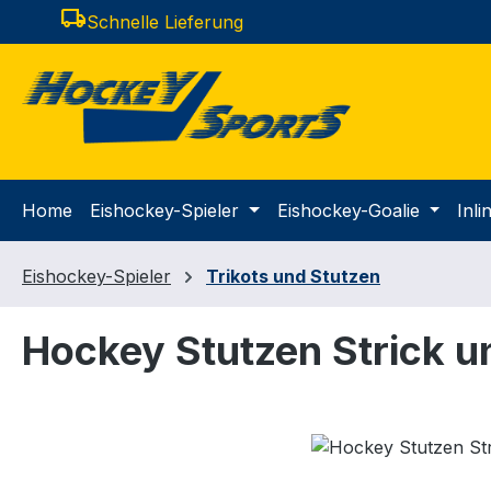
local_shipping
Schnelle Lieferung
m Hauptinhalt springen
Zur Suche springen
Zur Hauptnavigation springen
Home
Eishockey-Spieler
Eishockey-Goalie
Inl
Eishockey-Spieler
Trikots und Stutzen
Hockey Stutzen Strick u
Bildergalerie überspringen