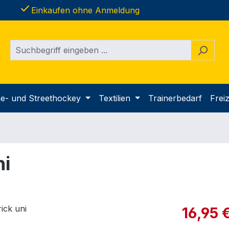
done
Einkaufen ohne Anmeldung
ine- und Streethockey
Textilien
Trainerbedarf
Freiz
ni
Verkaufspre
16,95 