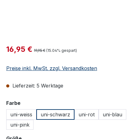
Verkaufspreis:
16,95 €
Regulärer Preis:
19,95 €
(15.04% gespart)
Preise inkl. MwSt. zzgl. Versandkosten
Lieferzeit: 5 Werktage
auswählen
Farbe
uni-weiss
uni-schwarz
uni-rot
uni-blau
uni-pink
auswählen
Größe